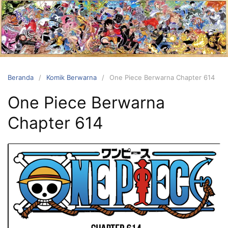
Langsung
ke
konten
Beranda
Komik Berwarna
One Piece Berwarna Chapter 614
One Piece Berwarna
Chapter 614