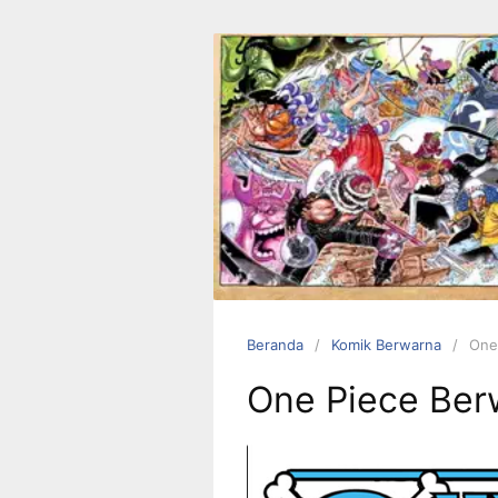
Langsung
ke
konten
Beranda
Komik Berwarna
One
One Piece Ber