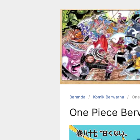
Langsung
ke
konten
Beranda
Komik Berwarna
One
One Piece Ber