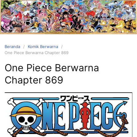
Langsung
ke
konten
Beranda
Komik Berwarna
One Piece Berwarna Chapter 869
One Piece Berwarna
Chapter 869