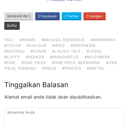
BAGIKAN INI
Facebook
Twitter
Google+
Buffer
TAG:
#ANIME
#BAHASA INDONESIA
#BERWARNA
#COLOR
#COLOUR
#INDO
#INDONESIA
#KAIZOKU
#KOMIK
#LAUGH TALE
#LEGAL
#LUFFY
#MANGA
#MANGAPLUS
#MUGIWARA
#ONE
#ONE PIECE
#ONE PIECE BERWARNA
#ONE
PIECE TERBARU
#PIECE
#PIRATES
#RAFTEL
Tinggalkan Balasan
Alamat email anda tidak akan dipublikasikan.