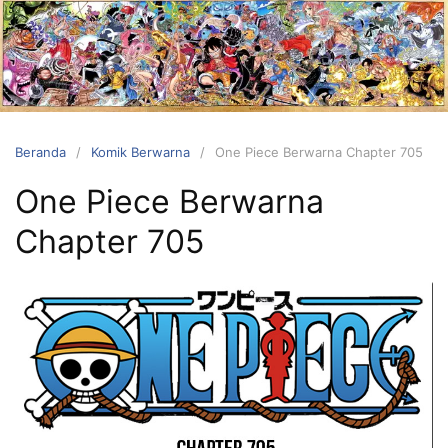
Langsung
ke
konten
Beranda
Komik Berwarna
One Piece Berwarna Chapter 705
One Piece Berwarna
Chapter 705