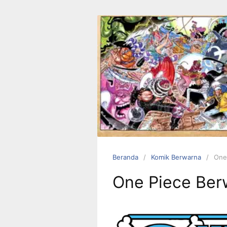
Langsung
ke
konten
Beranda
Komik Berwarna
One
One Piece Ber