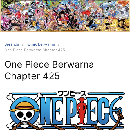
Langsung
ke
konten
Beranda
Komik Berwarna
One Piece Berwarna Chapter 425
One Piece Berwarna
Chapter 425