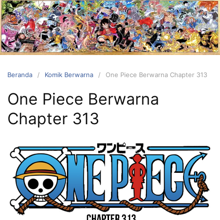
Langsung
ke
konten
Beranda
Komik Berwarna
One Piece Berwarna Chapter 313
One Piece Berwarna
Chapter 313