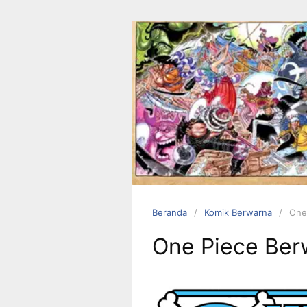
Langsung
ke
konten
Beranda
Komik Berwarna
One
One Piece Ber