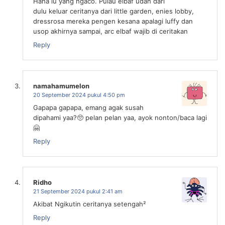
Haha lu yang ngaco. Pulau elbaf udah dari
dulu keluar ceritanya dari little garden, enies lobby,
dressrosa mereka pengen kesana apalagi luffy dan
usop akhirnya sampai, arc elbaf wajib di ceritakan
Reply
namahamumelon
20 September 2024 pukul 4:50 pm
Gapapa gapapa, emang agak susah
dipahami yaa?🥺 pelan pelan yaa, ayok nonton/baca lagi
🤗
Reply
Ridho
21 September 2024 pukul 2:41 am
Akibat Ngikutin ceritanya setengah²
Reply