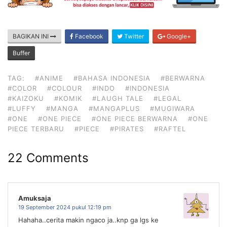
BAGIKAN INI
Facebook
Twitter
Google+
Buffer
TAG:
#ANIME
#BAHASA INDONESIA
#BERWARNA
#COLOR
#COLOUR
#INDO
#INDONESIA
#KAIZOKU
#KOMIK
#LAUGH TALE
#LEGAL
#LUFFY
#MANGA
#MANGAPLUS
#MUGIWARA
#ONE
#ONE PIECE
#ONE PIECE BERWARNA
#ONE
PIECE TERBARU
#PIECE
#PIRATES
#RAFTEL
22 Comments
Amuksaja
19 September 2024 pukul 12:19 pm
Hahaha..cerita makin ngaco ja..knp ga lgs ke