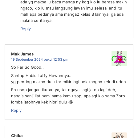
ada yg maksa lu baca manga ny koq klo lu berasa makin
ngaco, klo lu mau langsung lawan imu selesai end itu
mah apa bedanya ama manga2 kelas B lainnya, ga ada
makna ceritanya.
Reply
Mak James
19 September 2024 pukul 12:53 pm
So Far So Good..
Santap Habis Luffy Hewannya..
yg penting makan dulu tar mikir lagi belakangan kek di udon
Eh usop jangan ikutan ya, tar ngayal lagi jatoh lagi deh,
nangis sanji liat nami sama kamu sop, apalagi klo sama Zoro
lomba jatohnya kek hiori dulu 😂
Reply
Chika