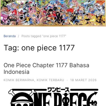
Langsung
ke
konten
Beranda
Posts tagged “one piece 1177”
Tag:
one piece 1177
One Piece Chapter 1177 Bahasa
Indonesia
KOMIK BERWARNA
,
KOMIK TERBARU
·
18 MARET 2026