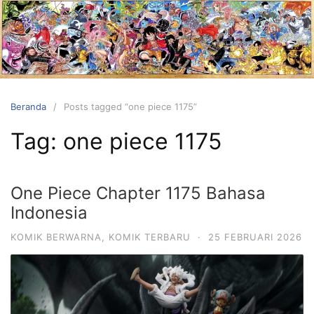
Langsung
ke
konten
Beranda
Posts tagged “one piece 1175”
Tag:
one piece 1175
One Piece Chapter 1175 Bahasa
Indonesia
KOMIK BERWARNA
,
KOMIK TERBARU
·
25 FEBRUARI 2026