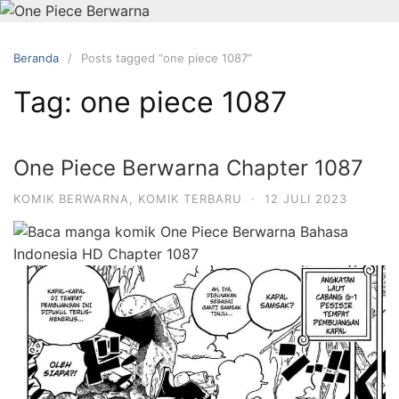
Langsung
ke
konten
Beranda
Posts tagged “one piece 1087”
Tag:
one piece 1087
One Piece Berwarna Chapter 1087
KOMIK BERWARNA
,
KOMIK TERBARU
·
12 JULI 2023