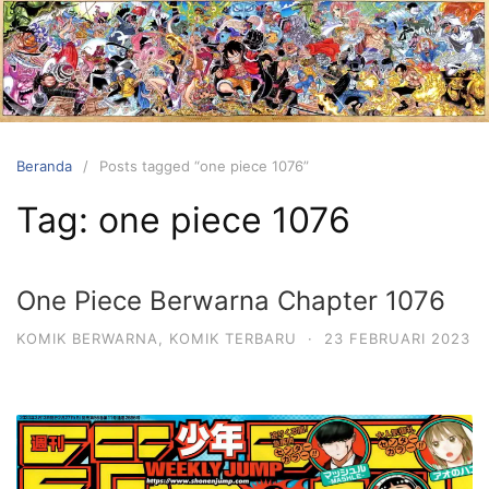
Langsung
ke
konten
Beranda
Posts tagged “one piece 1076”
Tag:
one piece 1076
One Piece Berwarna Chapter 1076
KOMIK BERWARNA
,
KOMIK TERBARU
·
23 FEBRUARI 2023