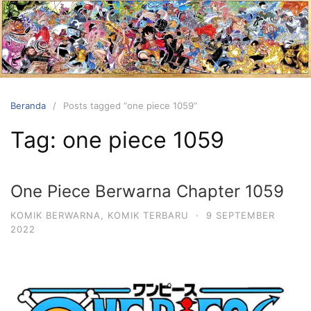
Langsung
ke
konten
Beranda
Posts tagged “one piece 1059”
Tag:
one piece 1059
One Piece Berwarna Chapter 1059
KOMIK BERWARNA
,
KOMIK TERBARU
·
9 SEPTEMBER
2022