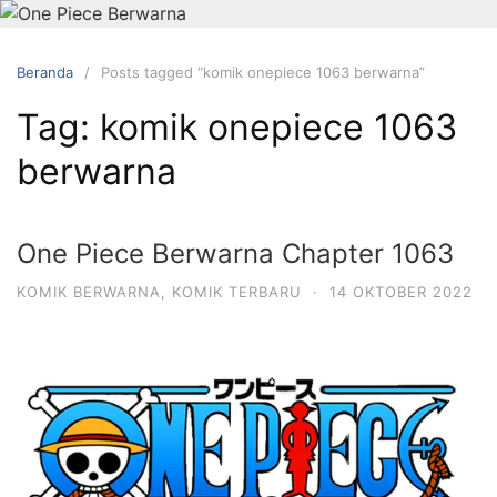
Langsung
ke
konten
Beranda
Posts tagged “komik onepiece 1063 berwarna”
Tag:
komik onepiece 1063
berwarna
One Piece Berwarna Chapter 1063
KOMIK BERWARNA
,
KOMIK TERBARU
·
14 OKTOBER 2022